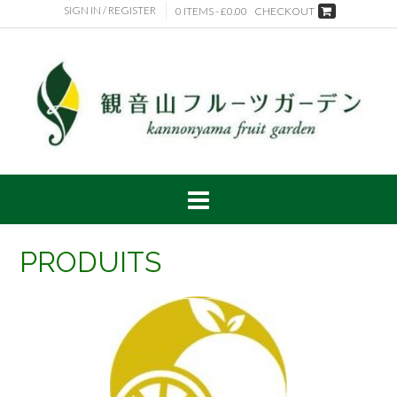
SIGN IN / REGISTER
0 ITEMS -
£
0.00
CHECKOUT
PRODUITS